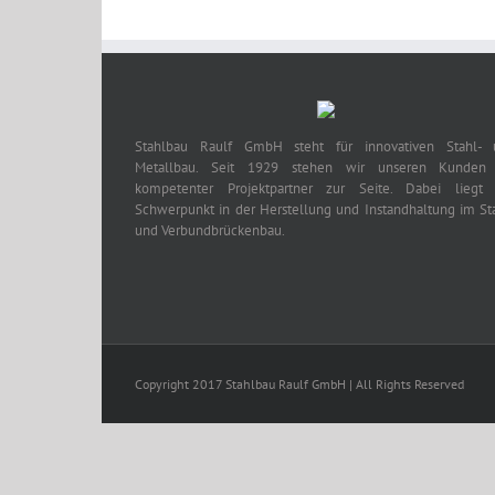
Stahlbau Raulf GmbH steht für innovativen Stahl- 
Metallbau. Seit 1929 stehen wir unseren Kunden 
kompetenter Projektpartner zur Seite. Dabei liegt 
Schwerpunkt in der Herstellung und Instandhaltung im St
und Verbundbrückenbau.
Copyright 2017 Stahlbau Raulf GmbH | All Rights Reserved