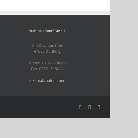
Stahlbau Raulf GmbH
Am Deichtor 8-16
47059 Duisburg
Telefon: 0203 - 298580
Fax: 0203 - 315616
> Kontakt aufnehmen
Facebook
E-
Instagram
Mail