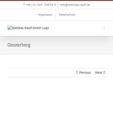
Zum
T +49 ( 0 ) 203 - 29858-0
|
info@stahlbau-raulf.de
Inhalt
springen
Impressum
Datenschutz
Ginsterberg
Previous
Next
View
Larger
Image