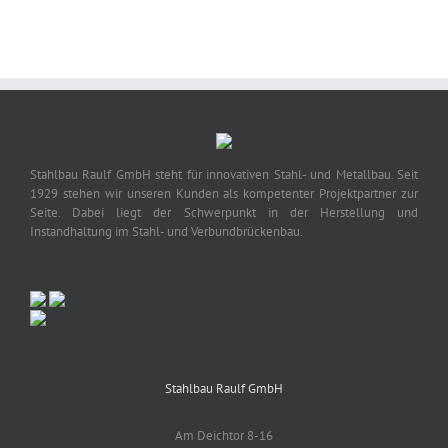
Stahlbau Raulf GmbH steht für innovativen Stahl- und Metallbau. Seit
1929 stehen wir unseren Kunden als kompetenter Projektpartner zur
Seite. Dabei liegt der Schwerpunkt in der Herstellung und
Instandhaltung im Stahl- und Verbundbrückenbau.
Stahlbau Raulf GmbH
Am Deichtor 8-16