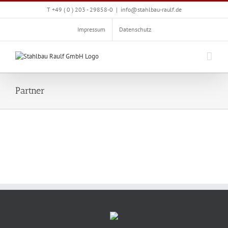
Zum
T +49 ( 0 ) 203 - 29858-0
|
info@stahlbau-raulf.de
Inhalt
springen
Impressum
Datenschutz
Partner