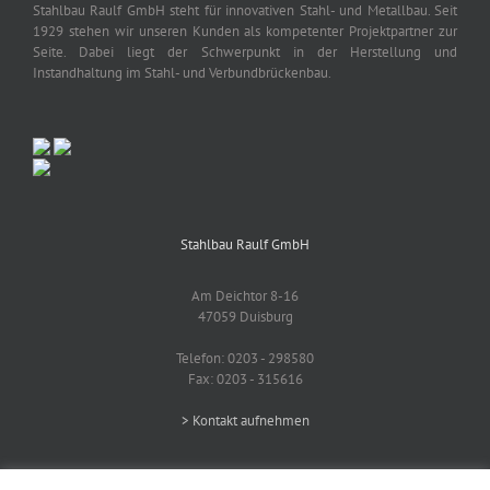
Stahlbau Raulf GmbH steht für innovativen Stahl- und Metallbau. Seit
1929 stehen wir unseren Kunden als kompetenter Projektpartner zur
Seite. Dabei liegt der Schwerpunkt in der Herstellung und
Instandhaltung im Stahl- und Verbundbrückenbau.
Stahlbau Raulf GmbH
Am Deichtor 8-16
47059 Duisburg
Telefon: 0203 - 298580
Fax: 0203 - 315616
> Kontakt aufnehmen